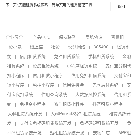
下一页:
房屋租赁系统源码：简单实用的租赁管理工具
返回
企业简介
产品中心
保持联系
隐私协议
赞晨租
|
|
|
|
|
赞小宠
楼上猫
租赞
快领网络
365400
租赁系
|
|
|
|
|
统
信用租赁系统
免押租赁系统
手机租赁系统
金融
|
|
|
|
租赁系统
赞晨租赁系统
小程序租赁系统
支付宝分期代
|
|
|
扣小程序
信用租赁小程序
信用免押租借系统
支付宝租
|
|
|
赁小程序
免押小程序
信用免押金
先享后付系统
支
|
|
|
|
付宝代扣系统
信用查询系统
大数据风控系统
信用租系
|
|
|
统
免押金小程序
微信租赁小程序
抖音租赁小程序
|
|
|
|
大疆租赁系统开发
大疆Pocket3免押租赁系统
租赁系统开
|
|
发
支付宝免押码租赁系统开发
免押码短租系统开发
免
|
|
|
押码租赁系统开发
短租租赁系统开发
宠物门店
APP租
|
|
|