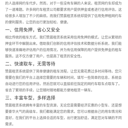
的人选择网约车代步。然而，对于一些没有车辆的人来说，租赁网约车却成为
了一道难题。许多网约车租赁公司都要求用户提供押金或者进行信用评估，这
给很多人增加了不少的麻烦。而我们赞晨租赁系统却提供了信用免押租网约车
的便利服务，让您的出行更加轻松、便捷。
一、信用免押，省心又安全
相比传统的租车方式，我们赞晨租赁系统采用信用免押的模式，让您从繁琐的
押金环节中解脱出来。借助我们创新的信用评估技术和数据分析系统，我们能
够快速准确地评估用户的信用情况，并为有信用保障的用户提供免押金的租车
服务。这不仅方便了用户，也提高了租赁的安全性。
二、快速取车，无需等待
赞晨租赁系统提供了简单便捷的租车流程，让您无需花费过多时间等待。您只
需要在我们的平台上选择您需要的车辆和时间，填写一些简单的信息，系统会
自动进行您的信用评估，然后您就可以直接前往指定的网约车取车点取车了。
省去了繁琐的手续，让您随时随地都能方便地租赁一辆车。
三、丰富车型，多样选择
赞晨租赁系统拥有丰富的车型资源，无论您是需要经济实惠的小型车、还是想
要豪华大气的高级车，我们都能满足您的需求。您可以根据自己的用车情况和
喜好，在我们的平台上选择合适的车型，出行更加舒适，满足您对车辆的不同
需求。