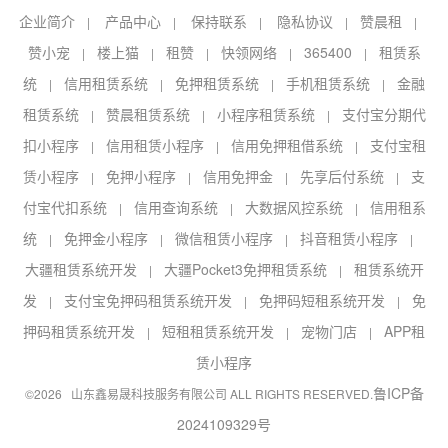
企业简介
产品中心
保持联系
隐私协议
赞晨租
|
|
|
|
|
赞小宠
楼上猫
租赞
快领网络
365400
租赁系
|
|
|
|
|
统
信用租赁系统
免押租赁系统
手机租赁系统
金融
|
|
|
|
租赁系统
赞晨租赁系统
小程序租赁系统
支付宝分期代
|
|
|
扣小程序
信用租赁小程序
信用免押租借系统
支付宝租
|
|
|
赁小程序
免押小程序
信用免押金
先享后付系统
支
|
|
|
|
付宝代扣系统
信用查询系统
大数据风控系统
信用租系
|
|
|
统
免押金小程序
微信租赁小程序
抖音租赁小程序
|
|
|
|
大疆租赁系统开发
大疆Pocket3免押租赁系统
租赁系统开
|
|
发
支付宝免押码租赁系统开发
免押码短租系统开发
免
|
|
|
押码租赁系统开发
短租租赁系统开发
宠物门店
APP租
|
|
|
赁小程序
鲁ICP备
©2026 山东鑫易晟科技服务有限公司 ALL RIGHTS RESERVED.
2024109329号