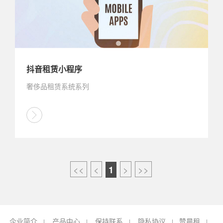
抖音租赁小程序
奢侈品租赁系统系列
<<
<
>
>>
1
企业简介
产品中心
保持联系
隐私协议
赞晨租
|
|
|
|
|