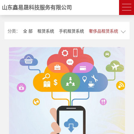
山东鑫易晟科技服务有限公司
分类：
全 部
租赁系统
手机租赁系统
奢侈品租赁系统
支付宝租赁小程序
免押租赁系统
支付宝分期代扣小程序
信用租赁小程序
免押金小程序
抖音租赁小程序
宠物门店
支付宝代扣系统
先享后付系统
信用免押金
专业租赁系统平台