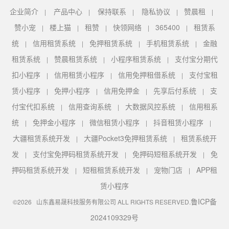
企业简介
产品中心
保持联系
隐私协议
赞晨租
|
|
|
|
|
赞小宠
楼上猫
租赞
快领网络
365400
租赁系
|
|
|
|
|
统
信用租赁系统
免押租赁系统
手机租赁系统
金融
|
|
|
|
租赁系统
赞晨租赁系统
小程序租赁系统
支付宝分期代
|
|
|
扣小程序
信用租赁小程序
信用免押租借系统
支付宝租
|
|
|
赁小程序
免押小程序
信用免押金
先享后付系统
支
|
|
|
|
付宝代扣系统
信用查询系统
大数据风控系统
信用租系
|
|
|
统
免押金小程序
微信租赁小程序
抖音租赁小程序
|
|
|
|
大疆租赁系统开发
大疆Pocket3免押租赁系统
租赁系统开
|
|
发
支付宝免押码租赁系统开发
免押码短租系统开发
免
|
|
|
押码租赁系统开发
短租租赁系统开发
宠物门店
APP租
|
|
|
赁小程序
鲁ICP备
©2026 山东鑫易晟科技服务有限公司 ALL RIGHTS RESERVED.
2024109329号