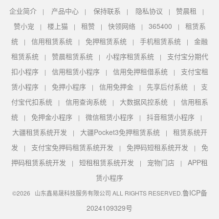
企业简介
产品中心
保持联系
隐私协议
赞晨租
|
|
|
|
|
赞小宠
楼上猫
租赞
快领网络
365400
租赁系
|
|
|
|
|
统
信用租赁系统
免押租赁系统
手机租赁系统
金融
|
|
|
|
租赁系统
赞晨租赁系统
小程序租赁系统
支付宝分期代
|
|
|
扣小程序
信用租赁小程序
信用免押租借系统
支付宝租
|
|
|
赁小程序
免押小程序
信用免押金
先享后付系统
支
|
|
|
|
付宝代扣系统
信用查询系统
大数据风控系统
信用租系
|
|
|
统
免押金小程序
微信租赁小程序
抖音租赁小程序
|
|
|
|
大疆租赁系统开发
大疆Pocket3免押租赁系统
租赁系统开
|
|
发
支付宝免押码租赁系统开发
免押码短租系统开发
免
|
|
|
押码租赁系统开发
短租租赁系统开发
宠物门店
APP租
|
|
|
赁小程序
鲁ICP备
©2026 山东鑫易晟科技服务有限公司 ALL RIGHTS RESERVED.
2024109329号