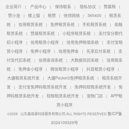
企业简介
产品中心
保持联系
隐私协议
赞晨租
|
|
|
|
|
赞小宠
楼上猫
租赞
快领网络
365400
租赁系
|
|
|
|
|
统
信用租赁系统
免押租赁系统
手机租赁系统
金融
|
|
|
|
租赁系统
赞晨租赁系统
小程序租赁系统
支付宝分期代
|
|
|
扣小程序
信用租赁小程序
信用免押租借系统
支付宝租
|
|
|
赁小程序
免押小程序
信用免押金
先享后付系统
支
|
|
|
|
付宝代扣系统
信用查询系统
大数据风控系统
信用租系
|
|
|
统
免押金小程序
微信租赁小程序
抖音租赁小程序
|
|
|
|
大疆租赁系统开发
大疆Pocket3免押租赁系统
租赁系统开
|
|
发
支付宝免押码租赁系统开发
免押码短租系统开发
免
|
|
|
押码租赁系统开发
短租租赁系统开发
宠物门店
APP租
|
|
|
赁小程序
鲁ICP备
©2026 山东鑫易晟科技服务有限公司 ALL RIGHTS RESERVED.
2024109329号